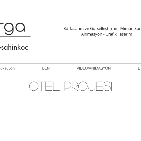
3d Tasarım ve Görselleştirme - Mimari 
Animasyon - Grafik Tasarım
esahinkoc
düksüyon
BEN
VIDEO/ANIMASYON
B
otel projesı