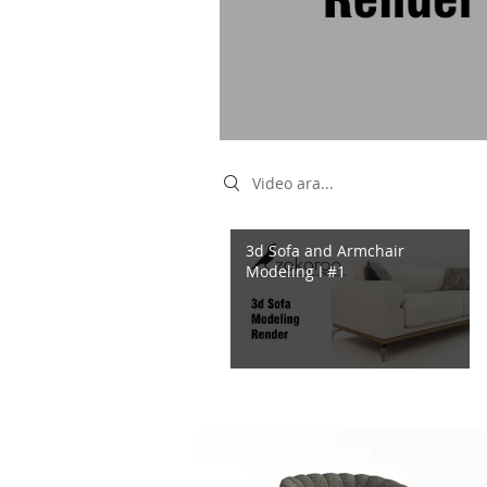
Search videos
3d Sofa and Armchair
Modeling I #1