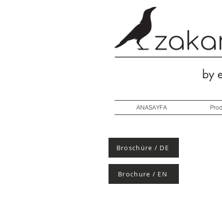
by 
ANASAYFA
Pro
Broschüre / DE
Brochure / EN